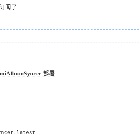
订阅了
标签
寻找感兴趣的领域
omiAlbumSyncer 部署
1
1
6
MySQL
MacOS
网络加速
Docker
2
5
5
3
来选
OpenWrt
游戏
安全
阅读
影
/p>
8
3
2
40
监控服务
Linux
组网
办公
52
AI
ncer:latest
