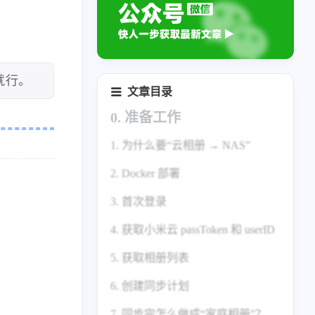
 就行。
文章目录
0. 准备工作
1. 为什么要“云相册 → NAS”
2. Docker 部署
3. 首次登录
✅ docker-compose.yml
4. 获取小米云 passToken 和 userID
1. 在飞牛页面找到 Docker，切换
到 Compose -> 新增项目
5. 获取相册列表
4.1 登录小米云网页版
2. 填写项目名称和路径，把
6. 创建同步计划
4.2 打开开发者工具，找到 Cookie
docker-compose.yml 内容复制到来
源框
7. 同步完怎么做成“家庭相册”？
4.3 回到 XiaomiAlbumSyncer 设置
6.1 第一次迁移（全部）