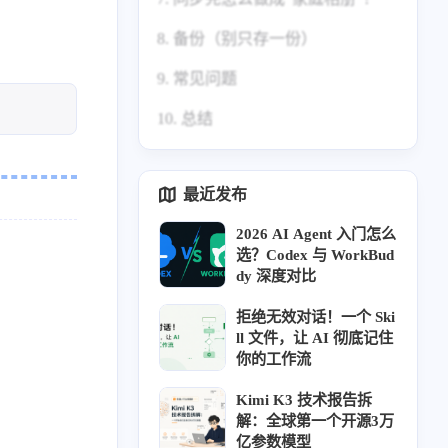
页填写
3. 返回 Docker管理页面，在 容器
8. 备份（别只存一份）
6.2 每天自动同步（增量 + 定时）
菜单中可以看到运行状态
9. 常见问题
10. 总结
Q1：同步速度慢？
Q2：提示登录失效/获取不到相
册？
最近发布
Q3：照片时间不对、排序乱？
2026 AI Agent 入门怎么
选？Codex 与 WorkBud
Q4：私密相册没同步下来？
dy 深度对比
拒绝无效对话！一个 Ski
ll 文件，让 AI 彻底记住
你的工作流
Kimi K3 技术报告拆
解：全球第一个开源3万
亿参数模型