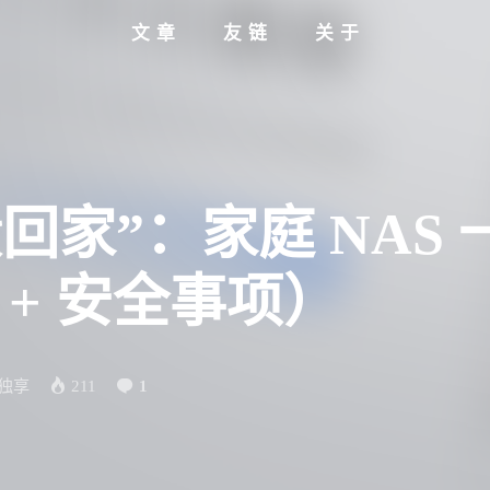
文章
友链
关于
回家”：家庭 NAS
署 + 安全事项）
独享
211
1