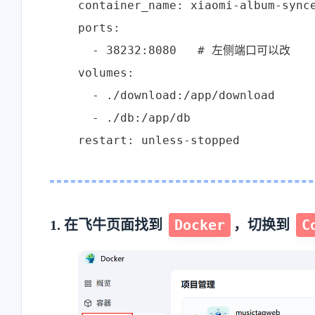
    container_name: xiaomi-album-synce
<p>我手机从来不用云相
<p>为甚我没有导入预
    ports:

册，云端只保存手机设置、
钮</p>
通讯录。</p><p>但凡文件
      - 38232:8080   # 左侧端口可以改

1-22-2026
1-14-2026
类全都在家里nas上。
    volumes:

Android/iOS版的nas app 也支
      - ./download:/app/download

持相册自动备份吧（虽然我
stonewu
stonewu
没用过）</p>
      - ./db:/app/db

<p>wow，太棒了。一般都
<p>有手机app吗</p>
    restart: unless-stopped
是找网页工具的。去我的收
藏夹里吃灰去吧。</p>
12-7-2025
12-4-2025
Docker
C
1. 在飞牛页面找到
，切换到