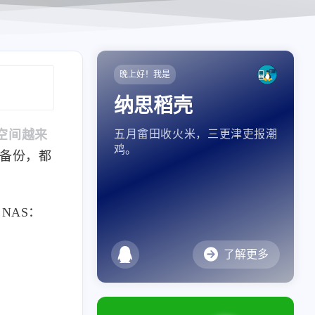
晚上好！我是
纳思稻壳
空间越来
五月畲田收火米，三更津吏报潮
鸡。
备份，都
NAS：
了解更多