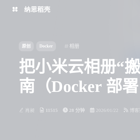
纳思稻壳
分类
标签
相册
原创
Docker
把小米云相册“搬
南（Docker 部
肖昶
11515
28 分钟
2026/01/22
博客