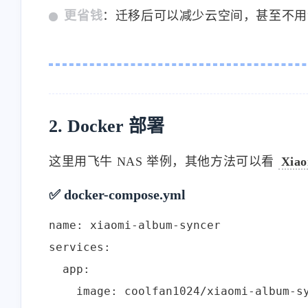
更省钱
：迁移后可以减少云空间，甚至不用
互动
最近评论
2. Docker 部署
这里用飞牛 NAS 举例，其他方法可以看
Xia
stonewu
stonewu
✅ docker-compose.yml
<p>又学习了一遍</p>
<p>之前想用来着，后
name: xiaomi-album-syncer

择了自己部属思源笔记<
services:

5-30-2026
5-30-2026
  app:

    image: coolfan1024/xiaomi-album-sy
stonewu
stonewu