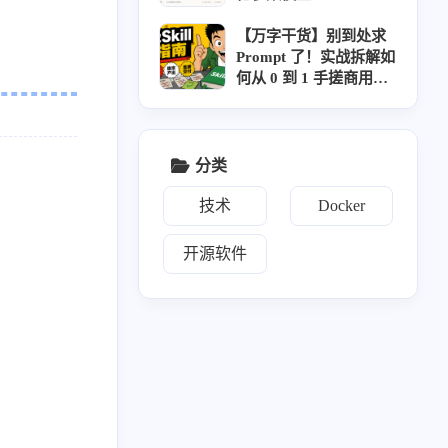
【万字干货】别到处求
Prompt 了！实战拆解如
何从 0 到 1 手搓商用级
AI Skill
分类
技术
Docker
开源软件
17
2
2
17
1
IPTV
navidrome
NAS
系统升级
58
3
2
3
2
音
Git
测速
导航面板
相册
2
10
1
1
3
文件传输
网盘
Vaultwarden
KMS
新闻