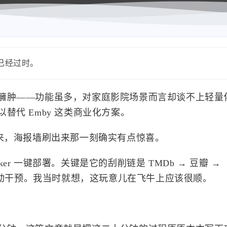
能已经过时。
臃肿——功能虽多，对家庭影院场景而言却谈不上轻量
代 Emby 这类商业化方案。
钟搭起来，海报墙刷出来那一刻确实有点惊喜。
Docker 一键部署。关键是它的刮削链是 TMDb → 豆瓣 →
用手动干预。我当时就想，这玩意儿在飞牛上应该很顺。