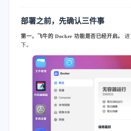
部署之前，先确认三件事
第一，飞牛的 Docker 功能是否已经开启。
进
互动
下。
最近评论
stonewu
stonewu
<p>又学习了一遍</p>
<p>之前想用来着，后
择了自己部属思源笔记<
5-30-2026
5-30-2026
stonewu
stonewu