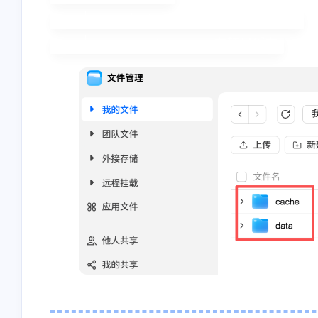
    ├── data/      ← 存数据库和配置

    └── cache/     ← 存转码缓存