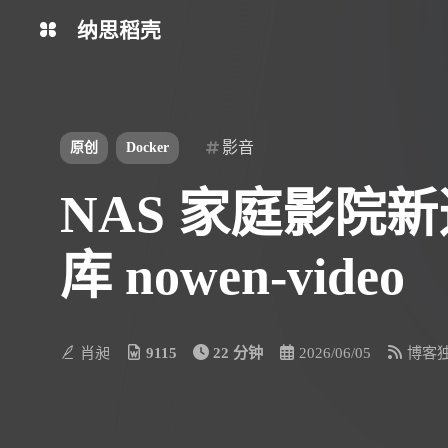
纳思稻壳
分类
标签
影音
原创
Docker
NAS 家庭影院
库 nowen-video
肖昶
9115
22 分钟
2026/06/05
博客