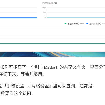
设按
八月 2026
七月 2026
4
15
篇
篇
四月 2026
三月 2026
13
14
如你可能建了一个叫「Media」的共享文件夹，里面分
篇
篇
径记下来，等会儿要用。
十二月 2025
十一月 2025
19
11
面「系统设置 → 网络设置」里可以查到，通常是
篇
篇
之后要靠这个访问。
八月 2025
七月 2