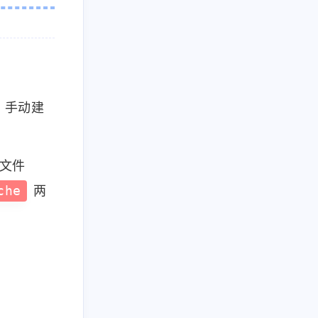
10
篇
，手动建
文件
che
两