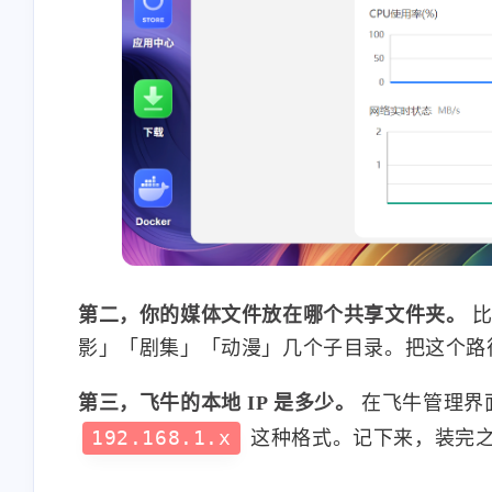
<p>我手机从来不用云相
<p>为甚我没有导入预
册，云端只保存手机设置、
钮</p>
通讯录。</p><p>但凡文件
1-22-2026
1-14-2026
类全都在家里nas上。
Android/iOS版的nas app 也支
持相册自动备份吧（虽然我
stonewu
stonewu
没用过）</p>
<p>wow，太棒了。一般都
<p>有手机app吗</p>
是找网页工具的。去我的收
藏夹里吃灰去吧。</p>
12-7-2025
12-4-2025
第二，你的媒体文件放在哪个共享文件夹。
比
影」「剧集」「动漫」几个子目录。把这个路
第三，飞牛的本地 IP 是多少。
在飞牛管理界
192.168.1.x
这种格式。记下来，装完