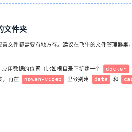
17
13
篇
篇
的文件夹
、缓存、配置文件都需要有地方存。建议在飞牛的文件管理器里
er 应用数据的位置（比如根目录下新建一个
docker
夹，再在
nowen-video
里分别建
data
和
ca