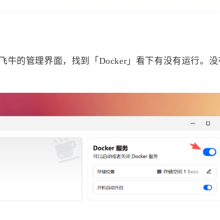
飞牛的管理界面，找到「Docker」看下有没有运行。
标签
寻找感兴趣的领域
1
1
6
MySQL
MacOS
网络加速
Docker
2
5
5
3
来选
OpenWrt
游戏
安全
阅读
影
/p>
8
3
2
41
监控服务
Linux
组网
办公
52
AI