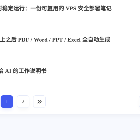
×24 小时稳定运行：一份可复用的 VPS 安全部署笔记
设按
后 PDF / Word / PPT / Excel 全自动生成
八月 2026
七月 2026
 AI 的工作说明书
3
15
篇
篇
四月 2026
三月 2026
13
14
篇
篇
1
2
十二月 2025
十一月 2025
19
11
篇
篇