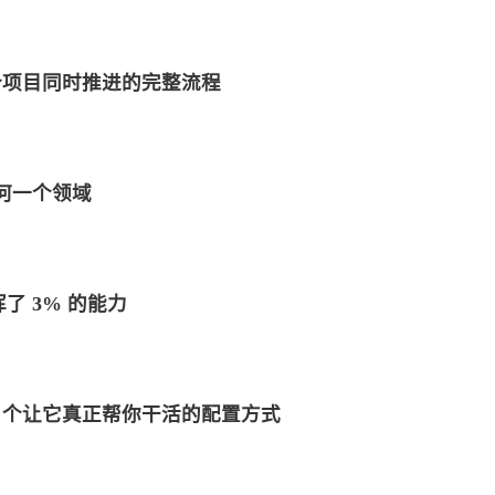
6 个项目同时推进的完整流程
任何一个领域
标签
寻找感兴趣的领域
挥了 3% 的能力
1
1
6
MySQL
MacOS
网络加速
Docker
2
5
5
3
来选
OpenWrt
游戏
安全
阅读
影
/p>
：5 个让它真正帮你干活的配置方式
8
3
2
40
监控服务
Linux
组网
办公
52
AI