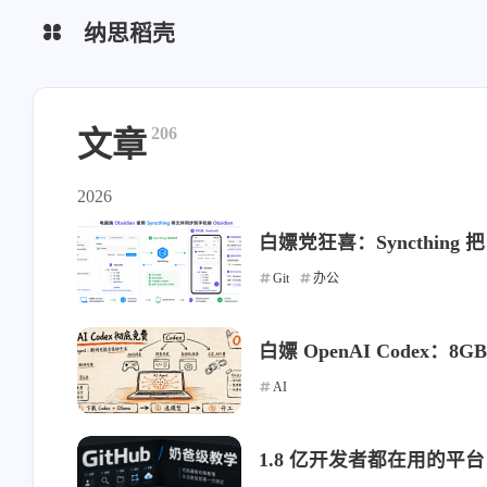
纳思稻壳
分类
标签
206
文章
2026
白嫖党狂喜：Syncthing 
Git
办公
白嫖 OpenAI Codex：8G
AI
1.8 亿开发者都在用的平