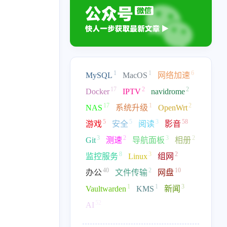
1
1
6
MySQL
MacOS
网络加速
17
2
2
Docker
IPTV
navidrome
17
1
2
NAS
系统升级
OpenWrt
5
5
3
58
游戏
安全
阅读
影音
3
2
3
2
Git
测速
导航面板
相册
17
2
2
17
1
IPTV
navidrome
NAS
系统升级
8
3
2
监控服务
Linux
组网
58
3
2
3
2
音
Git
测速
导航面板
40
相册
2
10
办公
文件传输
网盘
1
1
3
Vaultwarden
KMS
新闻
2
10
1
1
3
文件传输
网盘
Vaultwarden
KMS
新闻
52
AI