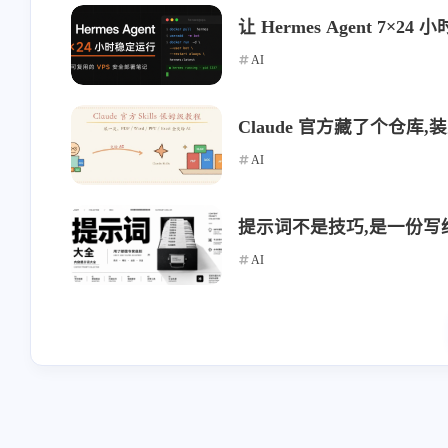
stonewu
stonewu
让 Hermes Agent 7
<p>我手机从来不用云相
<p>为甚我没有导入预
AI
册，云端只保存手机设置、
钮</p>
通讯录。</p><p>但凡文件
1-22-2026
1-14-2026
类全都在家里nas上。
Claude 官方藏了个仓库,装上之
Android/iOS版的nas app 也支
AI
持相册自动备份吧（虽然我
stonewu
stonewu
没用过）</p>
<p>wow，太棒了。一般都
<p>有手机app吗</p>
提示词不是技巧,是一份写给
是找网页工具的。去我的收
藏夹里吃灰去吧。</p>
AI
12-7-2025
12-4-2025