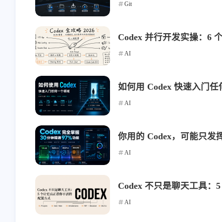
Git
Codex 并行开发实操：
AI
如何用 Codex 快速入门
互动
最近评论
AI
你用的 Codex，可能只发
stonewu
stonewu
AI
<p>又学习了一遍</p>
<p>之前想用来着，后
择了自己部属思源笔记<
Codex 不只是聊天工具
5-30-2026
5-30-2026
AI