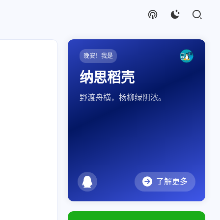
晚安！我是
纳思稻壳
野渡舟横，杨柳绿阴浓。
了解更多