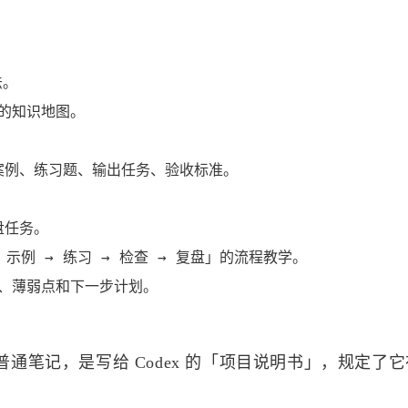
设按
。

t 的知识地图。

八月 2026
七月 2026
案例、练习题、输出任务、验收标准。

4
15
篇
篇
任务。

四月 2026
三月 2026
 示例 → 练习 → 检查 → 复盘」的流程教学。

13
14
篇
篇
题、薄弱点和下一步计划。

十二月 2025
十一月 2025
19
11
篇
篇
是普通笔记，是写给 Codex 的「项目说明书」，规定了
八月 2025
七月 2