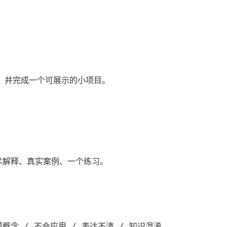
17
13
篇
篇
t，并完成一个可展示的小项目。

术解释、真实案例、一个练习。

念 / 不会应用 / 表达不清 / 知识混淆。
