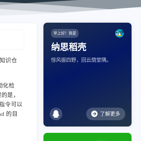
早上好！我是
纳思稻壳
护知识仓
惊风振四野，回云荫堂隅。
自动化检
键的是，
级指令可以
md 的目
了解更多