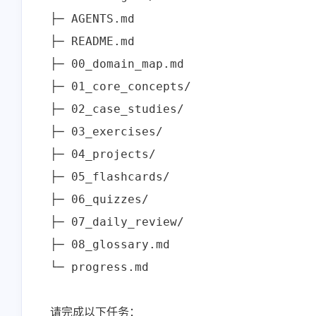
├─ AGENTS.md

├─ README.md

├─ 00_domain_map.md

├─ 01_core_concepts/

互动
├─ 02_case_studies/

最近评论
├─ 03_exercises/

├─ 04_projects/

├─ 05_flashcards/

stonewu
stonewu
├─ 06_quizzes/

<p>又学习了一遍</p>
<p>之前想用来着，后
├─ 07_daily_review/

择了自己部属思源笔记<
├─ 08_glossary.md

5-30-2026
5-30-2026
└─ progress.md

stonewu
stonewu
请完成以下任务：
