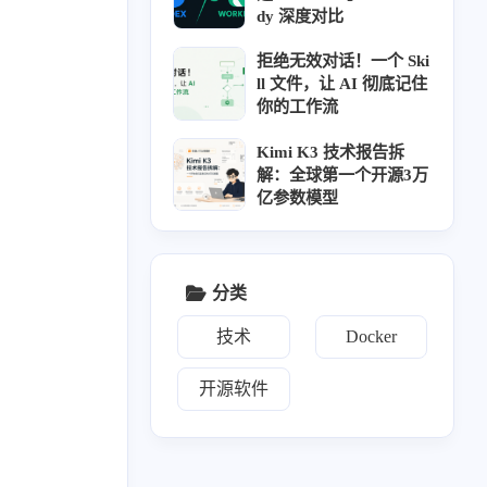
dy 深度对比
拒绝无效对话！一个 Ski
ll 文件，让 AI 彻底记住
你的工作流
Kimi K3 技术报告拆
解：全球第一个开源3万
亿参数模型
17
2
2
17
1
IPTV
navidrome
NAS
系统升级
分类
58
3
2
3
2
技术
Docker
音
Git
测速
导航面板
相册
2
10
1
1
3
文件传输
网盘
Vaultwarden
KMS
新闻
开源软件