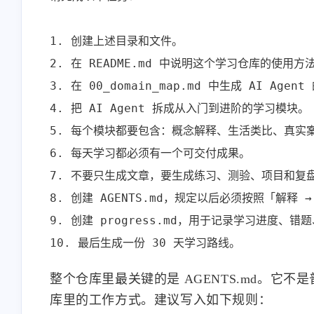
<p>我手机从来不用云相
<p>为甚我没有导入预
册，云端只保存手机设置、
钮</p>
1. 创建上述目录和文件。

通讯录。</p><p>但凡文件
1-22-2026
1-14-2026
2. 在 README.md 中说明这个学习仓库的使用方法
类全都在家里nas上。
Android/iOS版的nas app 也支
3. 在 00_domain_map.md 中生成 AI Agen
持相册自动备份吧（虽然我
stonewu
stonewu
4. 把 AI Agent 拆成从入门到进阶的学习模块。

没用过）</p>
<p>wow，太棒了。一般都
<p>有手机app吗</p>
5. 每个模块都要包含：概念解释、生活类比、真实
是找网页工具的。去我的收
6. 每天学习都必须有一个可交付成果。

藏夹里吃灰去吧。</p>
12-7-2025
12-4-2025
7. 不要只生成文章，要生成练习、测验、项目和复盘
8. 创建 AGENTS.md，规定以后必须按照「解释 →
9. 创建 progress.md，用于记录学习进度、错
10. 最后生成一份 30 天学习路线。
整个仓库里最关键的是 AGENTS.md。它不
库里的工作方式。建议写入如下规则：