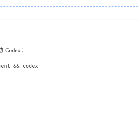
Codex：
gent && codex