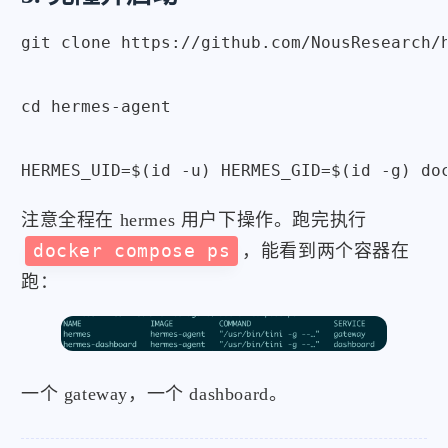
git clone https://github.com/NousResearch/h
cd hermes-agent

HERMES_UID=$(id -u) HERMES_GID=$(id -g) do
注意全程在 hermes 用户下操作。跑完执行
docker compose ps
，能看到两个容器在
跑：
一个 gateway，一个 dashboard。