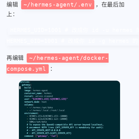
编辑
~/hermes-agent/.env
，在最后加
上：
HERMES_UID=1001 # 改成你 id -u hermes 
HERMES_GID=1001 # 改成你 id -g hermes 
再编辑
~/hermes-agent/docker-
compose.yml
：