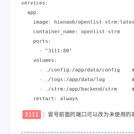
services:

<p>我手机从来不用云相
<p>为甚我没有导入预
  app:

册，云端只保存手机设置、
钮</p>
通讯录。</p><p>但凡文件
    image: hienao6/openlist-strm:lates
1-22-2026
1-14-2026
类全都在家里nas上。
    container_name: openlist-strm

Android/iOS版的nas app 也支
    ports:

持相册自动备份吧（虽然我
stonewu
stonewu
没用过）</p>
      - "3111:80"

<p>wow，太棒了。一般都
<p>有手机app吗</p>
    volumes:

是找网页工具的。去我的收
藏夹里吃灰去吧。</p>
      - ./config:/app/data/config 
12-7-2025
12-4-2025
      - ./logs:/app/data/log       
      - ./strm:/app/backend/strm   
3111
：冒号前面的端口可以改为未使用的端口