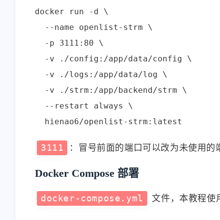
docker run -d \

  --name openlist-strm \

  -p 3111:80 \

  -v ./config:/app/data/config \

互动
  -v ./logs:/app/data/log \

最近评论
  -v ./strm:/app/backend/strm \

  --restart always \

stonewu
stonewu
3111
：冒号前面的端口可以改为未使用的端口
<p>又学习了一遍</p>
<p>之前想用来着，后
择了自己部属思源笔记<
Docker Compose 部署
5-30-2026
5-30-2026
docker-compose.yml
文件，本教程使用此
stonewu
stonewu