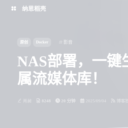
纳思稻壳
分类
标签
影音
原创
Docker
NAS部署，一键
属流媒体库！
肖昶
8248
20 分钟
2025/09/04
博客