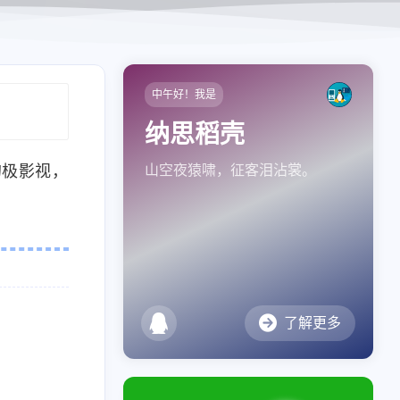
中午好！我是
纳思稻壳
的极影视，
山空夜猿啸，征客泪沾裳。
了解更多