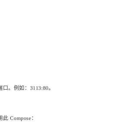
标签
寻找感兴趣的领域
1
1
6
MySQL
MacOS
网络加速
Docker
。例如：3113:80。
2
5
5
3
来选
OpenWrt
游戏
安全
阅读
影
/p>
8
3
2
41
监控服务
Linux
组网
办公
52
AI
 Compose：