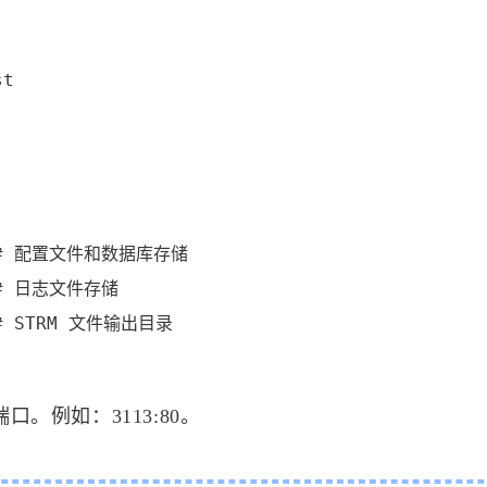
设按
t

八月 2026
七月 2026
4
15
篇
篇
   # 配置文件和数据库存储

四月 2026
三月 2026
  # 日志文件存储

13
14
篇
篇
  # STRM 文件输出目录

十二月 2025
十一月 2025
19
11
篇
篇
。例如：3113:80。
八月 2025
七月 2