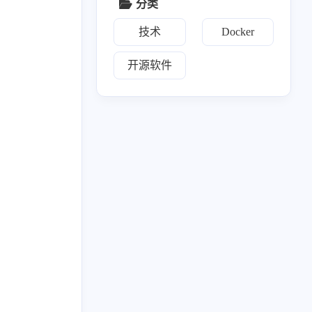
分类
技术
Docker
开源软件
17
2
2
17
1
IPTV
navidrome
NAS
系统升级
58
3
2
3
2
音
Git
测速
导航面板
相册
2
10
1
1
3
文件传输
网盘
Vaultwarden
KMS
新闻