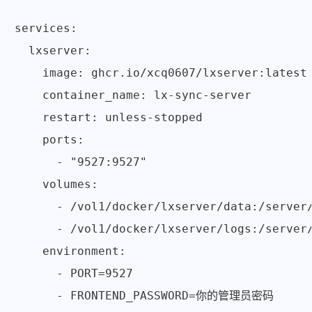
services:

  lxserver:

    image: ghcr.io/xcq0607/lxserver:latest

    container_name: lx-sync-server

    restart: unless-stopped

    ports:

      - "9527:9527"

    volumes:

      - /vol1/docker/lxserver/data:/server/
      - /vol1/docker/lxserver/logs:/server/
    environment:

      - PORT=9527

      - FRONTEND_PASSWORD=你的管理员密码
