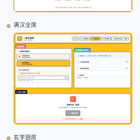
满汉全席
玄学厨房