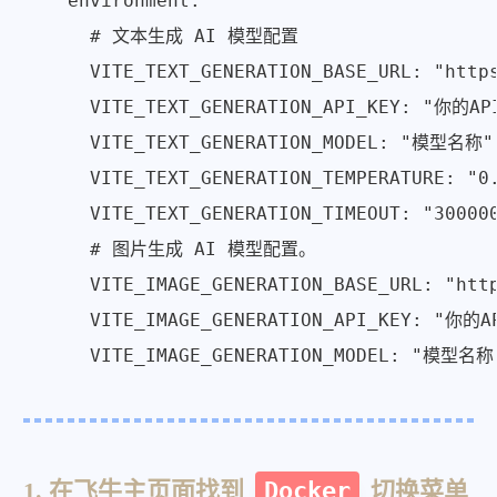
    environment:

      # 文本生成 AI 模型配置

      VITE_TEXT_GENERATION_BASE_URL: "h
      VITE_TEXT_GENERATION_API_KEY: "你的API
      VITE_TEXT_GENERATION_MODEL: "模型名称"

      VITE_TEXT_GENERATION_TEMPERATURE:
      VITE_TEXT_GENERATION_TIMEOUT: "30
      # 图片生成 AI 模型配置。

      VITE_IMAGE_GENERATION_BASE_URL: "ht
      VITE_IMAGE_GENERATION_API_KEY: "你的AP
      VITE_IMAGE_GENERATION_MODEL: "模型名称
1. 在飞牛主页面找到
Docker
切换菜单