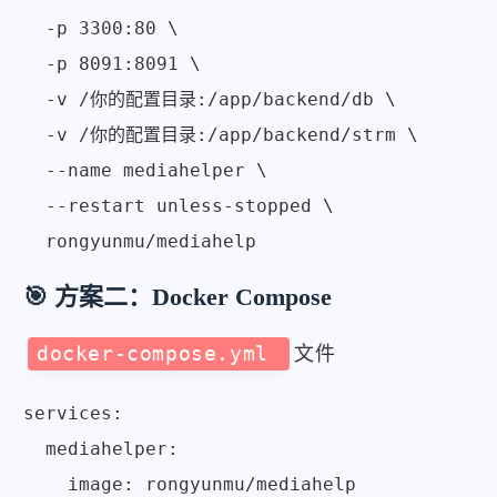
  -p 3300:80 \

  -p 8091:8091 \

  -v /你的配置目录:/app/backend/db \

  -v /你的配置目录:/app/backend/strm \

  --name mediahelper \

  --restart unless-stopped \

🎯 方案二：Docker Compose
docker-compose.yml
文件
services:

  mediahelper:

    image: rongyunmu/mediahelp
