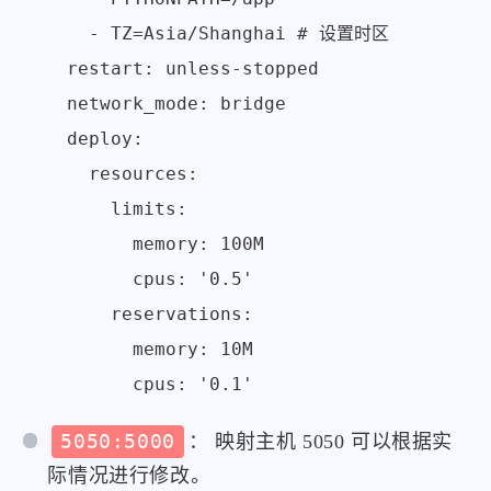
      - TZ=Asia/Shanghai # 设置时区

    restart: unless-stopped

    network_mode: bridge

    deploy:

      resources:

        limits:

          memory: 100M

          cpus: '0.5'

        reservations:

          memory: 10M

5050:5000
： 映射主机 5050 可以根据实
际情况进行修改。