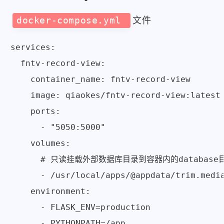
docker-compose.yml
文件
services:

  fntv-record-view:

    container_name: fntv-record-view

    image: qiaokes/fntv-record-view:latest

    ports:

      - "5050:5000"

    volumes:

      # 只读挂载外部数据库目录到容器内的database目
      - /usr/local/apps/@appdata/trim.media
    environment:

      - FLASK_ENV=production

      - PYTHONPATH=/app
