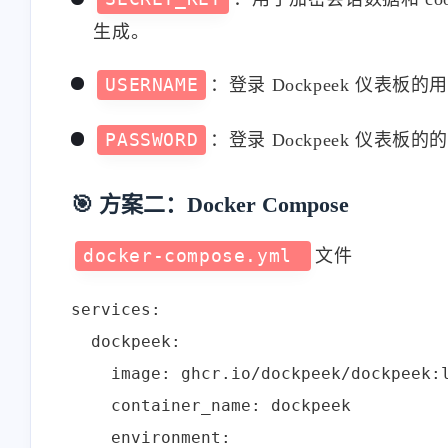
<p>我手机从来不用云相
<p>为甚我没有导入预
生成。
册，云端只保存手机设置、
钮</p>
通讯录。</p><p>但凡文件
1-22-2026
1-14-2026
USERNAME
：登录 Dockpeek 仪表板的
类全都在家里nas上。
Android/iOS版的nas app 也支
PASSWORD
：登录 Dockpeek 仪表板的
持相册自动备份吧（虽然我
stonewu
stonewu
没用过）</p>
<p>wow，太棒了。一般都
<p>有手机app吗</p>
🎯 方案二：Docker Compose
是找网页工具的。去我的收
藏夹里吃灰去吧。</p>
12-7-2025
12-4-2025
docker-compose.yml
文件
services:

  dockpeek:

    image: ghcr.io/dockpeek/dockpeek:l
    container_name: dockpeek

    environment:
