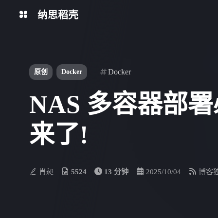
纳思稻壳
分类
标签
Docker
原创
Docker
NAS 多容器部
来了!
肖昶
5524
13 分钟
2025/10/04
博客