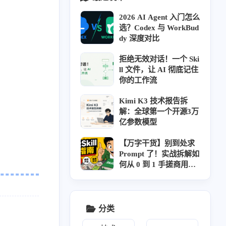
2026 AI Agent 入门怎么
选？Codex 与 WorkBud
dy 深度对比
拒绝无效对话！一个 Ski
ll 文件，让 AI 彻底记住
你的工作流
Kimi K3 技术报告拆
解：全球第一个开源3万
亿参数模型
【万字干货】别到处求
Prompt 了！实战拆解如
何从 0 到 1 手搓商用级
AI Skill
分类