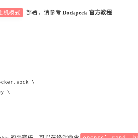
主机模式
部署，请参考
Dockpeek 官方教程
标签
寻找感兴趣的领域
1
1
6
MySQL
MacOS
网络加速
Docker
cker.sock \

y \

2
5
5
3
来选
OpenWrt
游戏
安全
阅读
影
/p>
8
3
2
40
监控服务
Linux
组网
办公
52
AI
okie 的强密码。可以在终端命令
openssl rand -h