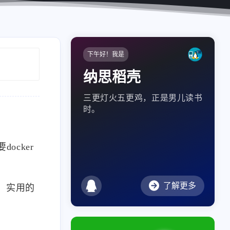
下午好！我是
纳思稻壳
三更灯火五更鸡，正是男儿读书
时。
cker
了解更多
、实用的