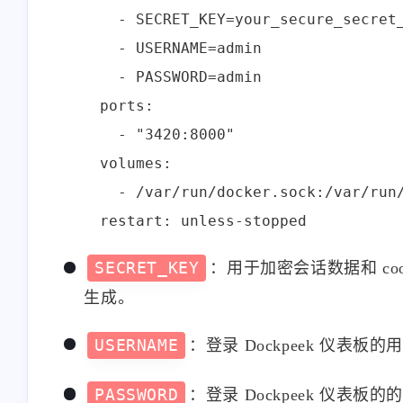
      - SECRET_KEY=your_secure_secret_
      - USERNAME=admin

      - PASSWORD=admin

    ports:

      - "3420:8000"

    volumes:

      - /var/run/docker.sock:/var/run/
SECRET_KEY
：用于加密会话数据和 co
生成。
USERNAME
：登录 Dockpeek 仪表板的
PASSWORD
：登录 Dockpeek 仪表板的