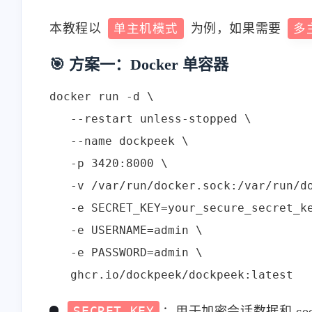
本教程以
单主机模式
为例，如果需要
多
🎯 方案一：Docker 单容器
docker run -d \

互动
   --restart unless-stopped \

最近评论
   --name dockpeek \

   -p 3420:8000 \

   -v /var/run/docker.sock:/var/run/do
stonewu
stonewu
   -e SECRET_KEY=your_secure_secret_ke
<p>又学习了一遍</p>
<p>之前想用来着，后
   -e USERNAME=admin \

择了自己部属思源笔记<
   -e PASSWORD=admin \

5-30-2026
5-30-2026
stonewu
stonewu
SECRET_KEY
：用于加密会话数据和 co