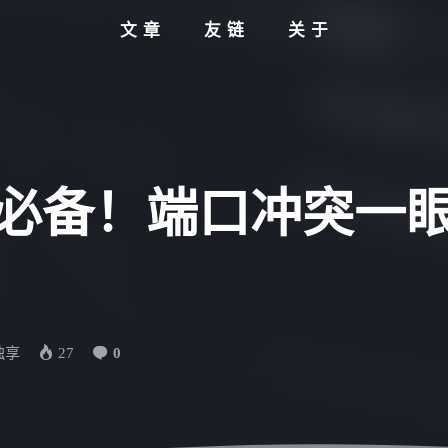
文章
友链
关于
署必备！端口冲突一
独享
27
0