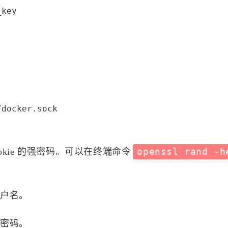
17
13
篇
篇
key 

docker.sock

okie 的强密码。可以在终端命令
openssl rand -h
用户名。
的密码。