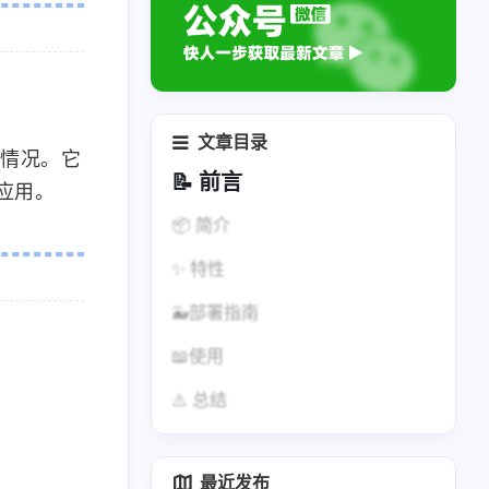
文章目录
射情况。它
📝 前言
化应用。
📦 简介
✨ 特性
🐳部署指南
📖使用
🎯 方案一：Docker 单容器
⚠️ 总结
🎯 方案二：Docker Compose
最近发布