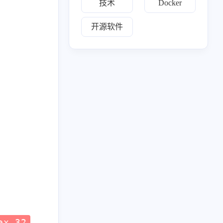
技术
Docker
开源软件
17
2
2
17
1
IPTV
navidrome
NAS
系统升级
58
3
2
3
2
音
Git
测速
导航面板
相册
2
10
1
1
3
文件传输
网盘
Vaultwarden
KMS
新闻
ex 32