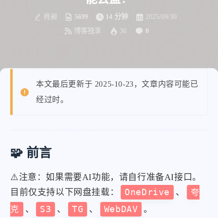
肖昶
5699
14 分钟
2025/09/30
博客独享
36
0
本文最后更新于 2025-10-23，文章内容可能已
经过时。
🧩 前言
⚠️注意：如果需要AI功能，请自行准备AI接口。
目前仅支持以下网盘挂载：
OneDrive
、
夸
克
、
S3
、
TG
、
WebDAV
。