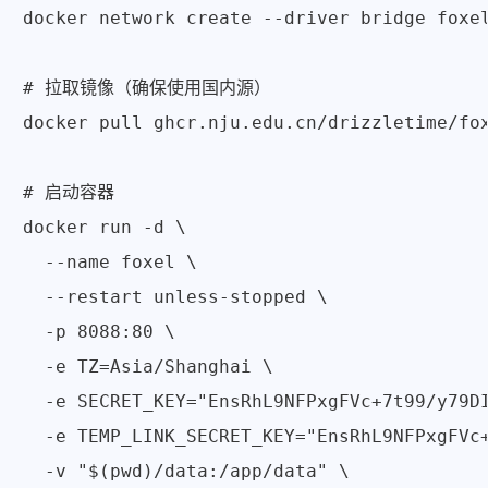
docker network create --driver bridge foxel
# 拉取镜像（确保使用国内源）

docker pull ghcr.nju.edu.cn/drizzletime/fox
# 启动容器

docker run -d \

  --name foxel \

  --restart unless-stopped \

  -p 8088:80 \

  -e TZ=Asia/Shanghai \

  -e SECRET_KEY="EnsRhL9NFPxgFVc+7t99/y79DI
  -e TEMP_LINK_SECRET_KEY="EnsRhL9NFPxgFVc+
  -v "$(pwd)/data:/app/data" \
