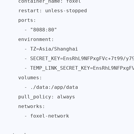
    container_name: foxel

    restart: unless-stopped

    ports:

      - "8088:80"

    environment:

      - TZ=Asia/Shanghai

      - SECRET_KEY=EnsRhL9NFPxgFVc+7t99/y79
      - TEMP_LINK_SECRET_KEY=EnsRhL9NFPxgFV
    volumes:

      - ./data:/app/data

    pull_policy: always

    networks:

      - foxel-network
