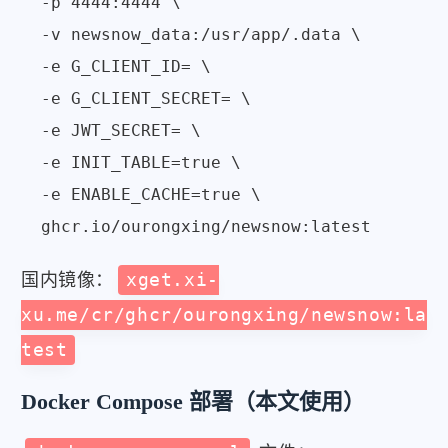
  -p 4444:4444 \

  -v newsnow_data:/usr/app/.data \

  -e G_CLIENT_ID= \

  -e G_CLIENT_SECRET= \

  -e JWT_SECRET= \

  -e INIT_TABLE=true \

  -e ENABLE_CACHE=true \

国内镜像：
xget.xi-
xu.me/cr/ghcr/ourongxing/newsnow:la
test
Docker Compose 部署（本文使用）