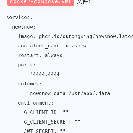
docker-compose.yml
文件：
services:

  newsnow:

    image: ghcr.io/ourongxing/newsnow:lates
    container_name: newsnow

    restart: always

    ports:

      - '4444:4444'

    volumes:

      - newsnow_data:/usr/app/.data

    environment:

      G_CLIENT_ID: ""

      G_CLIENT_SECRET: ""

      JWT_SECRET: ""
