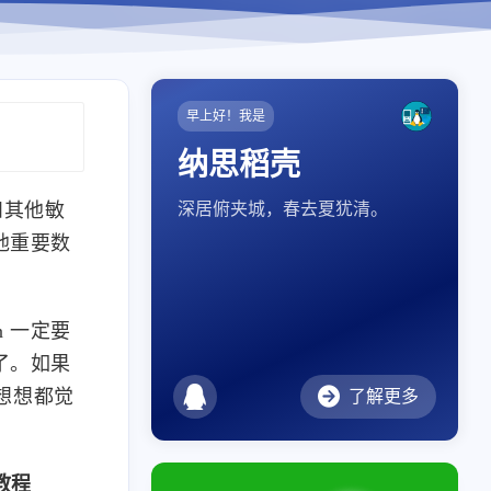
早上好！我是
纳思稻壳
和其他敏
深居俯夹城，春去夏犹清。
其他重要数
n 一定要
据了。如果
想想都觉
了解更多
教程