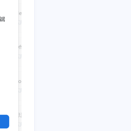
17
2
2
17
1
IPTV
navidrome
NAS
系统升级
58
3
2
3
2
音
Git
测速
导航面板
相册
2
10
1
1
3
文件传输
网盘
Vaultwarden
KMS
新闻