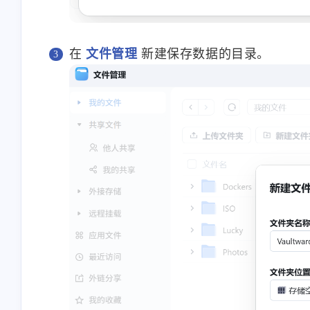
<p>我手机从来不用云相
<p>为甚我没有导入预
册，云端只保存手机设置、
钮</p>
通讯录。</p><p>但凡文件
在
文件管理
新建保存数据的目录。
1-22-2026
1-14-2026
类全都在家里nas上。
Android/iOS版的nas app 也支
持相册自动备份吧（虽然我
stonewu
stonewu
没用过）</p>
<p>wow，太棒了。一般都
<p>有手机app吗</p>
是找网页工具的。去我的收
藏夹里吃灰去吧。</p>
12-7-2025
12-4-2025