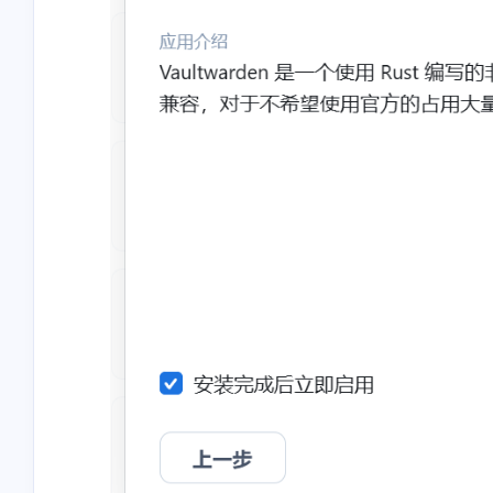
互动
最近评论
stonewu
stonewu
<p>又学习了一遍</p>
<p>之前想用来着，后
择了自己部属思源笔记<
5-30-2026
5-30-2026
stonewu
stonewu