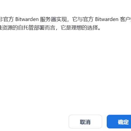
标签
寻找感兴趣的领域
1
1
6
MySQL
MacOS
网络加速
Docker
2
5
5
3
来选
OpenWrt
游戏
安全
阅读
影
/p>
8
3
2
41
监控服务
Linux
组网
办公
52
AI