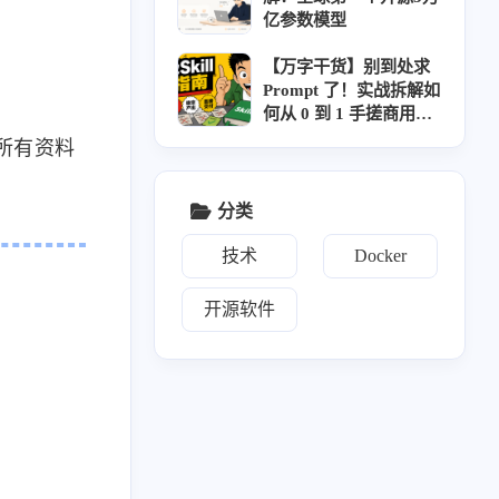
亿参数模型
【万字干货】别到处求
Prompt 了！实战拆解如
何从 0 到 1 手搓商用级
AI Skill
是所有资料
分类
技术
Docker
17
2
2
17
1
IPTV
navidrome
NAS
系统升级
开源软件
58
3
2
3
2
音
Git
测速
导航面板
相册
2
10
1
1
3
文件传输
网盘
Vaultwarden
KMS
新闻