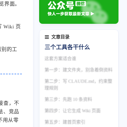
浏览界面。
iki 页
文章目录
三个工具各干什么
或者别的工
这套方案适合谁
第一步：建文件夹，别急着倒资料
第二步：写 CLAUDE.md，约束整
理规则
第三步：先跑 10 条资料
接查，不
第四步：让它生成 Wiki 页面
法、竞品
不用从零
第五步：建首页索引