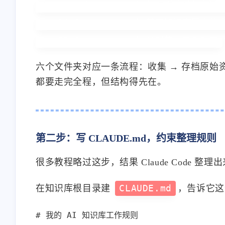
├── 03_Wiki       # 整理后的结构化知识
├── 04_Output     # 基于知识库写出的内
六个文件夹对应一条流程：收集 → 存档原始资料
互动
都要走完全程，但结构得先在。
最近评论
stonewu
stonewu
第二步：写 CLAUDE.md，约束整理规则
<p>又学习了一遍</p>
<p>之前想用来着，后
很多教程略过这步，结果 Claude Code
择了自己部属思源笔记<
5-30-2026
5-30-2026
在知识库根目录建
CLAUDE.md
，告诉它这
# 我的 AI 知识库工作规则

stonewu
stonewu