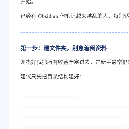
开始。
已经有 Obsidian 但笔记越来越乱的人，
第一步：建文件夹，别急着倒资料
刚搭好就把所有收藏全塞进去，是新手最常犯
建议只先把目录结构建好：
AI-Knowledge-Base/

├── 00_Inbox      # 先收到这里，不管格
├── 01_Raw        # 原始资料，不加工

├── 02_Notes      # 自己的理解和记录
