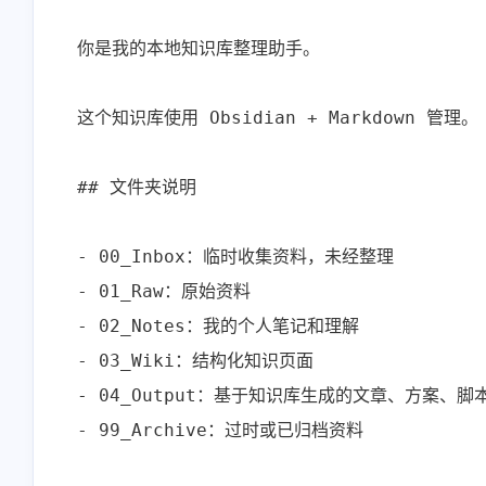
<p>我手机从来不用云相
<p>为甚我没有导入预
你是我的本地知识库整理助手。

册，云端只保存手机设置、
钮</p>
通讯录。</p><p>但凡文件
1-22-2026
1-14-2026
类全都在家里nas上。
这个知识库使用 Obsidian + Markdown 管理。

Android/iOS版的nas app 也支
持相册自动备份吧（虽然我
stonewu
stonewu
没用过）</p>
## 文件夹说明

<p>wow，太棒了。一般都
<p>有手机app吗</p>
是找网页工具的。去我的收
藏夹里吃灰去吧。</p>
- 00_Inbox：临时收集资料，未经整理

12-7-2025
12-4-2025
- 01_Raw：原始资料

- 02_Notes：我的个人笔记和理解

- 03_Wiki：结构化知识页面

- 04_Output：基于知识库生成的文章、方案、脚本
- 99_Archive：过时或已归档资料
