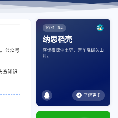
中午好！我是
纳思稻壳
址。公众号
客馆夜惊尘土梦，宫车晓碾关山
月。
我先查知识
了解更多