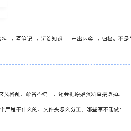
页

容

 → 写笔记 → 沉淀知识 → 产出内容 → 归档。不
标签
寻找感兴趣的领域
1
1
6
MySQL
MacOS
网络加速
Docker
2
5
5
3
来选
OpenWrt
游戏
安全
阅读
影
 整理出来风格乱、命名不统一，还会把原始资料直接改掉。
/p>
8
3
2
40
监控服务
Linux
组网
办公
个库是干什么的、文件夹怎么分工、哪些事不能做：
52
AI