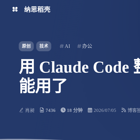
纳思稻壳
分类
标签
AI
办公
原创
技术
用 Claude Co
能用了
肖昶
7436
18 分钟
2026/07/05
博客