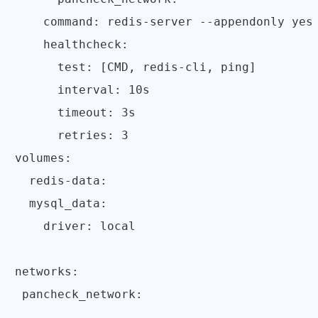
    command: redis-server --appendonly yes

    healthcheck:

      test: [CMD, redis-cli, ping]

      interval: 10s

      timeout: 3s

      retries: 3

volumes:

  redis-data:

  mysql_data:

    driver: local

networks:

 pancheck_network: