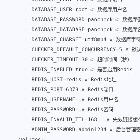
      - DATABASE_USER=root # 数据库用户名

      - DATABASE_PASSWORD=pancheck # 
      - DATABASE_DATABASE=pancheck # 数据库
      - DATABASE_CHARSET=utf8mb4 # 数据库字符
      - CHECKER_DEFAULT_CONCURRENCY=5 # 
      - CHECKER_TIMEOUT=30 # 超时时间（秒）

      - REDIS_ENABLED=true # 是否启用Redis

      - REDIS_HOST=redis # Redis地址

      - REDIS_PORT=6379 # Redis端口

      - REDIS_USERNAME= # Redis用户名

      - REDIS_PASSWORD= # Redis密码

      - REDIS_INVALID_TTL=168   # 失效链
      - ADMIN_PASSWORD=admin1234 # 后
    volumes:
