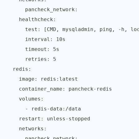
      pancheck_network:

    healthcheck:

      test: [CMD, mysqladmin, ping, -h, loc
      interval: 10s

      timeout: 5s

      retries: 5

  redis:

    image: redis:latest

    container_name: pancheck-redis

    volumes:

      - redis-data:/data

    restart: unless-stopped

    networks:

      pancheck_network:
