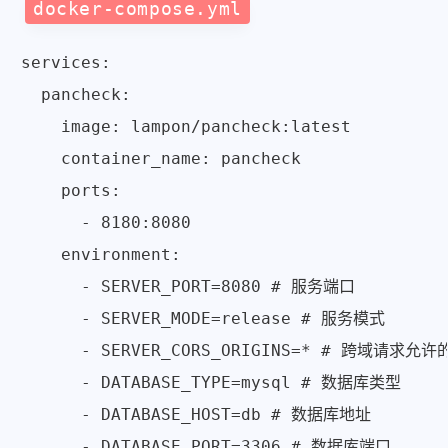
docker-compose.yml
services:

  pancheck:

    image: lampon/pancheck:latest

    container_name: pancheck

    ports:

      - 8180:8080

    environment:

      - SERVER_PORT=8080 # 服务端口

      - SERVER_MODE=release # 服务模式

      - SERVER_CORS_ORIGINS=* # 跨域请求允许的
      - DATABASE_TYPE=mysql # 数据库类型

      - DATABASE_HOST=db # 数据库地址

      - DATABASE_PORT=3306 # 数据库端口
