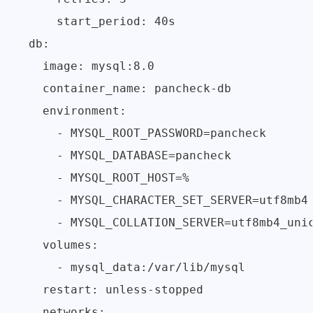
      start_period: 40s

  db:

    image: mysql:8.0

    container_name: pancheck-db

    environment:

      - MYSQL_ROOT_PASSWORD=pancheck

      - MYSQL_DATABASE=pancheck

      - MYSQL_ROOT_HOST=% 

      - MYSQL_CHARACTER_SET_SERVER=utf8mb4

      - MYSQL_COLLATION_SERVER=utf8mb4_unic
    volumes:

      - mysql_data:/var/lib/mysql

    restart: unless-stopped

    networks:
