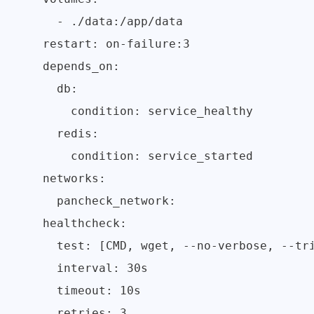
      - ./data:/app/data

    restart: on-failure:3

    depends_on:

      db:

        condition: service_healthy

      redis:

        condition: service_started

    networks:

      pancheck_network:

    healthcheck:

      test: [CMD, wget, --no-verbose, --tri
      interval: 30s

      timeout: 10s

      retries: 3
